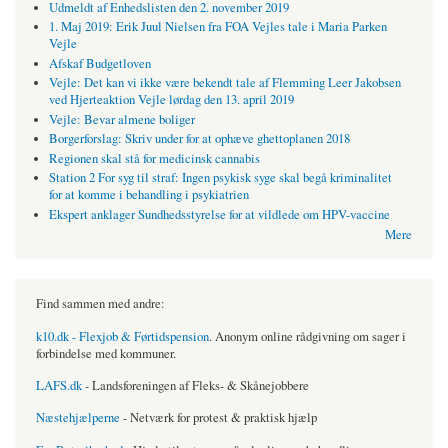
Udmeldt af Enhedslisten den 2. november 2019
1. Maj 2019: Erik Juul Nielsen fra FOA Vejles tale i Maria Parken
Vejle
Afskaf Budgetloven
Vejle: Det kan vi ikke være bekendt tale af Flemming Leer Jakobsen
ved Hjerteaktion Vejle lørdag den 13. april 2019
Vejle: Bevar almene boliger
Borgerforslag: Skriv under for at ophæve ghettoplanen 2018
Regionen skal stå for medicinsk cannabis
Station 2 For syg til straf: Ingen psykisk syge skal begå kriminalitet
for at komme i behandling i psykiatrien
Ekspert anklager Sundhedsstyrelse for at vildlede om HPV-vaccine
Mere
Find sammen med andre:
k10.dk - Flexjob & Førtidspension
. Anonym online rådgivning om sager i
forbindelse med kommuner.
LAFS.dk
- Landsforeningen af Fleks- & Skånejobbere
Næstehjælperne
- Netværk for protest & praktisk hjælp