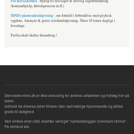
For Retssikerhed
- Hjælp til retssager & ulovlig sagsbehandling
(kontanthjælp, førtidspension m.fl.)
SINDs pårørenderådgivning
- om forhold i forbindelse med psykisk
sygdom. Anonym & gratis telefonrådgivning. Åben 10 timer dagligt i
hverdage.
Fællesskab skaber forandring !
Denmarkonline.dk er ikke ansvarlig for andres udtalelser og indlæg her på
siden.
Indhold fra diverse sider tilhører den oprindelige hjemmeside og stilles
gratis til rådighed.
Ved omtale eller citat, krediter venligst "nyhedsbloggen Denmark Online".
På forhånd tak.