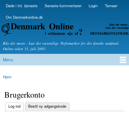
Skip to
Døde i Int. tjeneste
Seneste kommentarer
Login
Temaer
Secondary menu
main
content
Om Denmarkonline.dk
Denmarkonline.dk - blognyheder om politik
Ikke det meste - kun det væsentlige. Pejlemærker for det danske samfund.
Online siden 31. juli 2005.
Menu
Main menu
Hjem
You are here
Brugerkonto
(active tab)
Log ind
Bestil ny adgangskode
Primary tabs