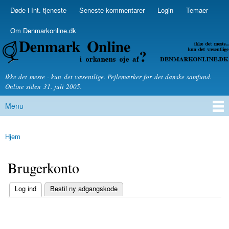
Skip to
Døde i Int. tjeneste
Seneste kommentarer
Login
Temaer
Secondary menu
main
content
Om Denmarkonline.dk
Denmarkonline.dk - blognyheder om politik
Ikke det meste - kun det væsentlige. Pejlemærker for det danske samfund.
Online siden 31. juli 2005.
Menu
Main menu
Hjem
You are here
Brugerkonto
(active tab)
Log ind
Bestil ny adgangskode
Primary tabs