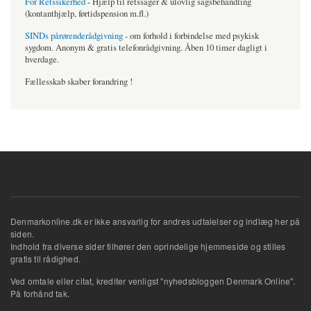
For Retssikerhed
- Hjælp til retssager & ulovlig sagsbehandling
(kontanthjælp, førtidspension m.fl.)
SINDs pårørenderådgivning
- om forhold i forbindelse med psykisk
sygdom. Anonym & gratis telefonrådgivning. Åben 10 timer dagligt i
hverdage.
Fællesskab skaber forandring !
Denmarkonline.dk er ikke ansvarlig for andres udtalelser og indlæg her på
siden.
Indhold fra diverse sider tilhører den oprindelige hjemmeside og stilles
gratis til rådighed.
Ved omtale eller citat, krediter venligst "nyhedsbloggen Denmark Online".
På forhånd tak.