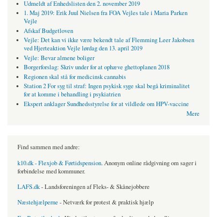
Udmeldt af Enhedslisten den 2. november 2019
1. Maj 2019: Erik Juul Nielsen fra FOA Vejles tale i Maria Parken
Vejle
Afskaf Budgetloven
Vejle: Det kan vi ikke være bekendt tale af Flemming Leer Jakobsen
ved Hjerteaktion Vejle lørdag den 13. april 2019
Vejle: Bevar almene boliger
Borgerforslag: Skriv under for at ophæve ghettoplanen 2018
Regionen skal stå for medicinsk cannabis
Station 2 For syg til straf: Ingen psykisk syge skal begå kriminalitet
for at komme i behandling i psykiatrien
Ekspert anklager Sundhedsstyrelse for at vildlede om HPV-vaccine
Mere
Find sammen med andre:
k10.dk - Flexjob & Førtidspension
. Anonym online rådgivning om sager i
forbindelse med kommuner.
LAFS.dk
- Landsforeningen af Fleks- & Skånejobbere
Næstehjælperne
- Netværk for protest & praktisk hjælp