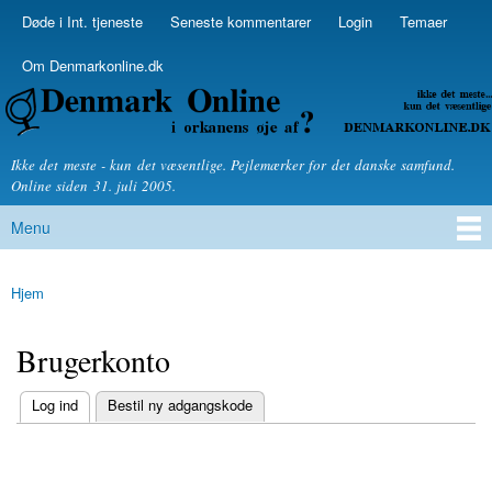
Skip to
Døde i Int. tjeneste
Seneste kommentarer
Login
Temaer
Secondary menu
main
content
Om Denmarkonline.dk
Denmarkonline.dk - blognyheder om politik
Ikke det meste - kun det væsentlige. Pejlemærker for det danske samfund.
Online siden 31. juli 2005.
Menu
Main menu
Hjem
You are here
Brugerkonto
(active tab)
Log ind
Bestil ny adgangskode
Primary tabs