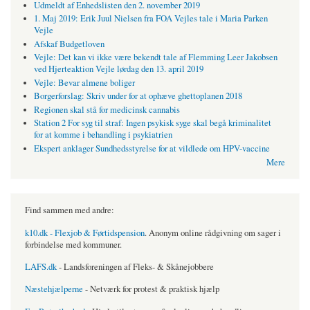
Udmeldt af Enhedslisten den 2. november 2019
1. Maj 2019: Erik Juul Nielsen fra FOA Vejles tale i Maria Parken
Vejle
Afskaf Budgetloven
Vejle: Det kan vi ikke være bekendt tale af Flemming Leer Jakobsen
ved Hjerteaktion Vejle lørdag den 13. april 2019
Vejle: Bevar almene boliger
Borgerforslag: Skriv under for at ophæve ghettoplanen 2018
Regionen skal stå for medicinsk cannabis
Station 2 For syg til straf: Ingen psykisk syge skal begå kriminalitet
for at komme i behandling i psykiatrien
Ekspert anklager Sundhedsstyrelse for at vildlede om HPV-vaccine
Mere
Find sammen med andre:
k10.dk - Flexjob & Førtidspension
. Anonym online rådgivning om sager i
forbindelse med kommuner.
LAFS.dk
- Landsforeningen af Fleks- & Skånejobbere
Næstehjælperne
- Netværk for protest & praktisk hjælp