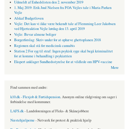
Udmeldt af Enhedslisten den 2. november 2019
1. Maj 2019: Erik Juul Nielsen fra FOA Vejles tale i Maria Parken
Vejle
Afskaf Budgetloven
Vejle: Det kan vi ikke være bekendt tale af Flemming Leer Jakobsen
ved Hjerteaktion Vejle lørdag den 13. april 2019
Vejle: Bevar almene boliger
Borgerforslag: Skriv under for at ophæve ghettoplanen 2018
Regionen skal stå for medicinsk cannabis
Station 2 For syg til straf: Ingen psykisk syge skal begå kriminalitet
for at komme i behandling i psykiatrien
Ekspert anklager Sundhedsstyrelse for at vildlede om HPV-vaccine
Mere
Find sammen med andre:
k10.dk - Flexjob & Førtidspension
. Anonym online rådgivning om sager i
forbindelse med kommuner.
LAFS.dk
- Landsforeningen af Fleks- & Skånejobbere
Næstehjælperne
- Netværk for protest & praktisk hjælp