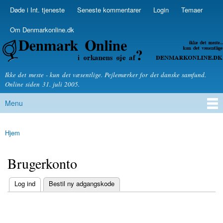
Skip to
Døde i Int. tjeneste
Seneste kommentarer
Login
Temaer
Secondary menu
main
content
Om Denmarkonline.dk
Denmarkonline.dk - blognyheder om politik
Ikke det meste - kun det væsentlige. Pejlemærker for det danske samfund.
Online siden 31. juli 2005.
Menu
Main menu
Hjem
You are here
Brugerkonto
(active tab)
Log ind
Bestil ny adgangskode
Primary tabs