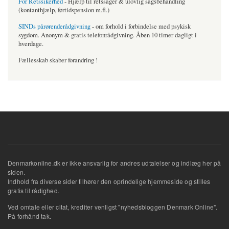
For Retssikerhed
- Hjælp til retssager & ulovlig sagsbehandling
(kontanthjælp, førtidspension m.fl.)
SINDs pårørenderådgivning
- om forhold i forbindelse med psykisk
sygdom. Anonym & gratis telefonrådgivning. Åben 10 timer dagligt i
hverdage.
Fællesskab skaber forandring !
Denmarkonline.dk er ikke ansvarlig for andres udtalelser og indlæg her på
siden.
Indhold fra diverse sider tilhører den oprindelige hjemmeside og stilles
gratis til rådighed.
Ved omtale eller citat, krediter venligst "nyhedsbloggen Denmark Online".
På forhånd tak.