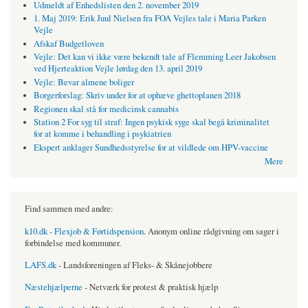
Udmeldt af Enhedslisten den 2. november 2019
1. Maj 2019: Erik Juul Nielsen fra FOA Vejles tale i Maria Parken
Vejle
Afskaf Budgetloven
Vejle: Det kan vi ikke være bekendt tale af Flemming Leer Jakobsen
ved Hjerteaktion Vejle lørdag den 13. april 2019
Vejle: Bevar almene boliger
Borgerforslag: Skriv under for at ophæve ghettoplanen 2018
Regionen skal stå for medicinsk cannabis
Station 2 For syg til straf: Ingen psykisk syge skal begå kriminalitet
for at komme i behandling i psykiatrien
Ekspert anklager Sundhedsstyrelse for at vildlede om HPV-vaccine
Mere
Find sammen med andre:
k10.dk - Flexjob & Førtidspension
. Anonym online rådgivning om sager i
forbindelse med kommuner.
LAFS.dk
- Landsforeningen af Fleks- & Skånejobbere
Næstehjælperne
- Netværk for protest & praktisk hjælp