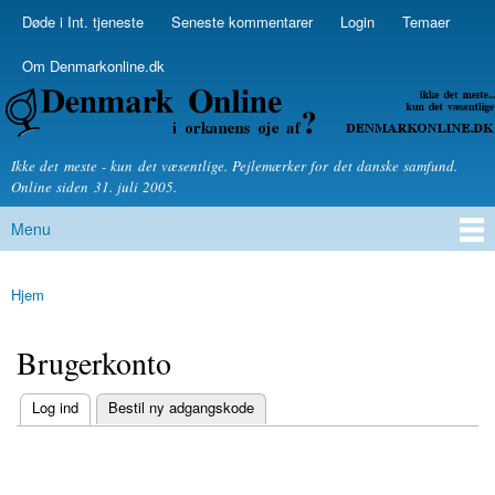
Skip to
Døde i Int. tjeneste
Seneste kommentarer
Login
Temaer
Secondary menu
main
content
Om Denmarkonline.dk
Denmarkonline.dk - blognyheder om politik
Ikke det meste - kun det væsentlige. Pejlemærker for det danske samfund.
Online siden 31. juli 2005.
Menu
Main menu
Hjem
You are here
Brugerkonto
(active tab)
Log ind
Bestil ny adgangskode
Primary tabs