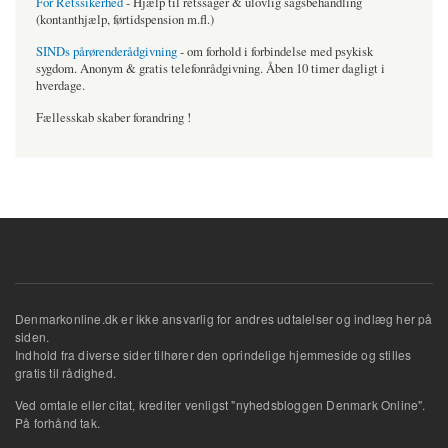
For Retssikerhed
- Hjælp til retssager & ulovlig sagsbehandling
(kontanthjælp, førtidspension m.fl.)
SINDs pårørenderådgivning
- om forhold i forbindelse med psykisk
sygdom. Anonym & gratis telefonrådgivning. Åben 10 timer dagligt i
hverdage.
Fællesskab skaber forandring !
Denmarkonline.dk er ikke ansvarlig for andres udtalelser og indlæg her på
siden.
Indhold fra diverse sider tilhører den oprindelige hjemmeside og stilles
gratis til rådighed.
Ved omtale eller citat, krediter venligst "nyhedsbloggen Denmark Online".
På forhånd tak.